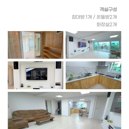
객실구성
침대방 1개 / 온돌방2개
오시는길
화장실2개
승용차
대중교통
약도
커뮤니티
공지사항
포토갤러리
실시간예약