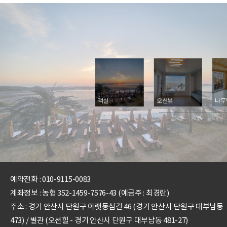
1층
바다방 2층
객실
오션뷰
나무
예약전화 :
010-9115-0083
계좌정보 : 농협 352-1459-7576-43 (예금주 : 최경란)
주소 : 경기 안산시 단원구 아랫동심길 46 (경기 안산시 단원구 대부남동
473) / 별관 (오션힐 - 경기 안산시 단원구 대부남동 481-27)