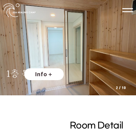
소개
펜션소개
펜션전경
객실
바다방 1층
바다방 2층
오션뷰
나무방
힐링방
Info
＋
2
/
10
편의시설
족구장
잔디정원
바베큐장
해돋이감상
노래방기계
주변관광지
Room Detail
선재도
전곡항 마리나항
아일랜드cc
대부도 승마랜드