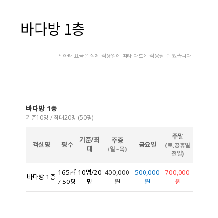
바다방 1층
* 아래 요금은 실제 적용일에 따라 다르게 적용될 수 있습니다.
바다방 1층
기준10명 / 최대20명 (50평)
주말
기준/최
주중
객실명
평수
금요일
(토,공휴일
대
(일~목)
전일)
165㎡
10명/20
400,000
500,000
700,000
바다방 1층
/ 50평
명
원
원
원