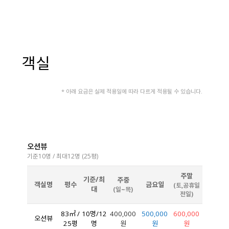
오시는길
승용차
대중교통
약도
객실
커뮤니티
* 아래 요금은 실제 적용일에 따라 다르게 적용될 수 있습니다.
공지사항
포토갤러리
실시간예약
오션뷰
기준10명 / 최대12명 (25평)
주말
기준/최
주중
객실명
평수
금요일
(토,공휴일
대
(일~목)
전일)
83㎡ /
10명/12
400,000
500,000
600,000
오션뷰
25평
명
원
원
원