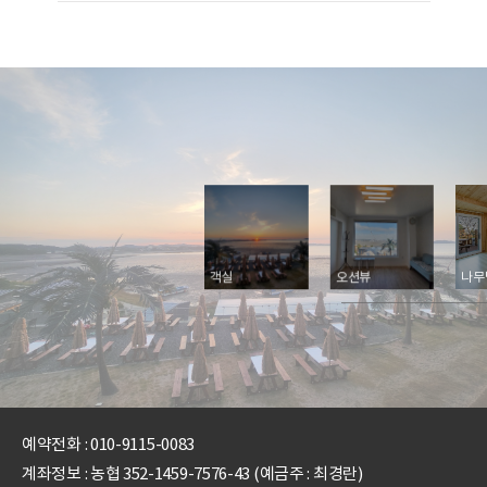
1층
바다방 2층
객실
오션뷰
나무
예약전화 :
010-9115-0083
계좌정보 : 농협 352-1459-7576-43 (예금주 : 최경란)