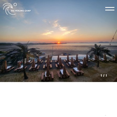
소개
펜션소개
펜션전경
객실
바다방 1층
바다방 2층
오션뷰
나무방
힐링방
1
/
1
편의시설
족구장
잔디정원
바베큐장
해돋이감상
노래방기계
주변관광지
선재도
전곡항 마리나항
아일랜드cc
대부도 승마랜드
_